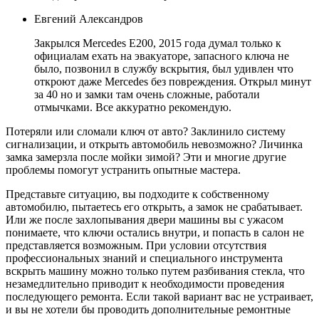
Евгений Александров
Закрылся Mercedes E200, 2015 года думал только к
официалам ехать на эвакуаторе, запасного ключа не
было, позвонил в службу вскрытия, был удивлен что
откроют даже Mercedes без повреждения. Открыл минут
за 40 но и замки там очень сложные, работали
отмычками. Все аккуратно рекомендую.
Потеряли или сломали ключ от авто? Заклинило систему
сигнализации, и открыть автомобиль невозможно? Личинка
замка замерзла после мойки зимой? Эти и многие другие
проблемы помогут устранить опытные мастера.
Представьте ситуацию, вы подходите к собственному
автомобилю, пытаетесь его открыть, а замок не срабатывает.
Или же после захлопывания двери машины вы с ужасом
понимаете, что ключи остались внутри, и попасть в салон не
представляется возможным. При условии отсутствия
профессиональных знаний и специального инструмента
вскрыть машину можно только путем разбивания стекла, что
незамедлительно приводит к необходимости проведения
последующего ремонта. Если такой вариант вас не устраивает,
и вы не хотели бы проводить дополнительные ремонтные