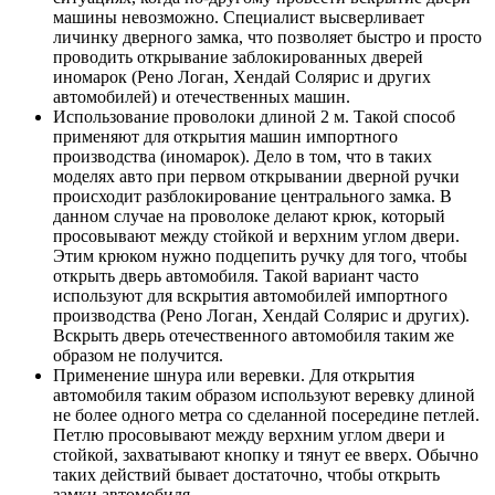
машины невозможно. Специалист высверливает
личинку дверного замка, что позволяет быстро и просто
проводить открывание заблокированных дверей
иномарок (Рено Логан, Хендай Солярис и других
автомобилей) и отечественных машин.
Использование проволоки длиной 2 м. Такой способ
применяют для открытия машин импортного
производства (иномарок). Дело в том, что в таких
моделях авто при первом открывании дверной ручки
происходит разблокирование центрального замка. В
данном случае на проволоке делают крюк, который
просовывают между стойкой и верхним углом двери.
Этим крюком нужно подцепить ручку для того, чтобы
открыть дверь автомобиля. Такой вариант часто
используют для вскрытия автомобилей импортного
производства (Рено Логан, Хендай Солярис и других).
Вскрыть дверь отечественного автомобиля таким же
образом не получится.
Применение шнура или веревки. Для открытия
автомобиля таким образом используют веревку длиной
не более одного метра со сделанной посередине петлей.
Петлю просовывают между верхним углом двери и
стойкой, захватывают кнопку и тянут ее вверх. Обычно
таких действий бывает достаточно, чтобы открыть
замки автомобиля.