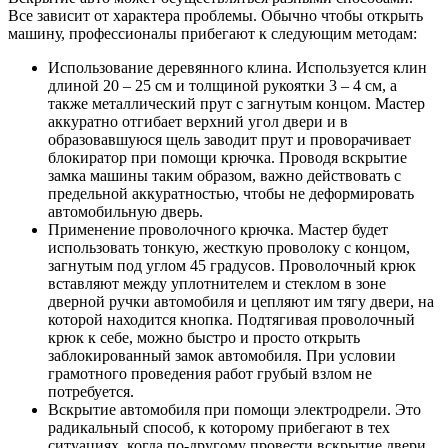
Все зависит от характера проблемы. Обычно чтобы открыть
машину, профессионалы прибегают к следующим методам:
Использование деревянного клина. Используется клин
длиной 20 – 25 см и толщиной рукоятки 3 – 4 см, а
также металлический прут с загнутым концом. Мастер
аккуратно отгибает верхний угол двери и в
образовавшуюся щель заводит прут и проворачивает
блокиратор при помощи крючка. Проводя вскрытие
замка машины таким образом, важно действовать с
предельной аккуратностью, чтобы не деформировать
автомобильную дверь.
Применение проволочного крючка. Мастер будет
использовать тонкую, жесткую проволоку с концом,
загнутым под углом 45 градусов. Проволочный крюк
вставляют между уплотнителем и стеклом в зоне
дверной ручки автомобиля и цепляют им тягу двери, на
которой находится кнопка. Подтягивая проволочный
крюк к себе, можно быстро и просто открыть
заблокированный замок автомобиля. При условии
грамотного проведения работ грубый взлом не
потребуется.
Вскрытие автомобиля при помощи электродрели. Это
радикальный способ, к которому прибегают в тех
ситуациях, когда по-другому провести вскрытие двери